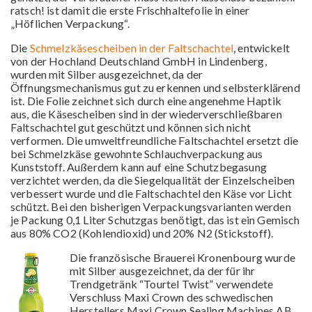
ratsch! ist damit die erste Frischhaltefolie in einer
„Höflichen Verpackung“.
Die
Schmelzkäsescheiben in der Faltschachtel
, entwickelt
von der Hochland Deutschland GmbH in Lindenberg,
wurden mit Silber ausgezeichnet, da der
Öffnungsmechanismus gut zu erkennen und selbsterklärend
ist. Die Folie zeichnet sich durch eine angenehme Haptik
aus, die Käsescheiben sind in der wiederverschließbaren
Faltschachtel gut geschützt und können sich nicht
verformen. Die umweltfreundliche Faltschachtel ersetzt die
bei Schmelzkäse gewohnte Schlauchverpackung aus
Kunststoff. Außerdem kann auf eine Schutzbegasung
verzichtet werden, da die Siegelqualität der Einzelscheiben
verbessert wurde und die Faltschachtel den Käse vor Licht
schützt. Bei den bisherigen Verpackungsvarianten werden
je Packung 0,1 Liter Schutzgas benötigt, das ist ein Gemisch
aus 80% CO2 (Kohlendioxid) und 20% N2 (Stickstoff).
Die französische Brauerei Kronenbourg wurde
mit Silber ausgezeichnet, da der für ihr
Trendgetränk “Tourtel Twist” verwendete
Verschluss Maxi Crown des schwedischen
Herstellers Maxi Crown Sealing Machines AB