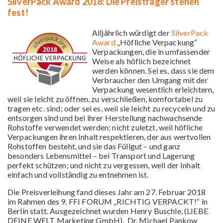
SilverPack Award 2018: Die Preisträger stehen
fest!
Alljährlich würdigt der
SilverPack
Award
„Höfliche Verpackung“
Verpackungen, die in umfassender
Weise als höflich bezeichnet
werden können. Sei es, dass sie dem
Verbraucher den Umgang mit der
Verpackung wesentlich erleichtern,
weil sie leicht zu öffnen, zu verschließen, komfortabel zu
tragen etc. sind; oder sei es, weil sie leicht zu recyceln und zu
entsorgen sind und bei ihrer Herstellung nachwachsende
Rohstoffe verwendet werden; nicht zuletzt, weil höfliche
Verpackungen ihren Inhalt respektieren, der aus wertvollen
Rohstoffen besteht, und sie das Füllgut – und ganz
besonders Lebensmittel – bei Transport und Lagerung
perfekt schützen; und nicht zu vergessen, weil der Inhalt
einfach und vollständig zu entnehmen ist.
Die Preisverleihung fand dieses Jahr am 27. Februar 2018
im Rahmen des 9. FFI FORUM „RICHTIG VERPACKT!“ in
Berlin statt. Ausgezeichnet wurden Henry Buschle, (LIEBE
DEINE WELT Marketing GmbH), Dr. Michael Pankow