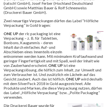
(ratsch! GmbH), Josef Ferber (Hochland Deutschland
GmbH) sowie Matthias Bauer & Rolf Schneeweiss
(Druckerei Bauer GmbH).
Zwei neuartige Verpackungen dürfen das Label “Höfliche
Verpackung” in Gold tragen:
ONE UP
der rlc packaging ist eine
Verpackung – z. B. für Tabletten,
Bonbons, Kaugummis – deren
Inhalt durch einfaches Auf- und
Abschieben eines Innenteils einzeln
entnommen werden kann. Mit minimalem Kraftaufwand und
geringer Fingerfertigkeit und mit Spaß, weil der Inhalt wie
von Zauberhand erscheint.
ONE UP
ist eine
Verpackungslösung, die höflich zum Inhalt, zur Umwelt und
zum Verbraucher ist. Und zusätzlich ein Lächeln auf das
Gesicht zaubert. Auch das ist höflich.
ONE UP
wird deshalb
mit dem SilverPack 2018 in Gold ausgezeichnet. Alle
Produkte und Marken, die diese Verpackung nutzen, dürfen
das Label „Höfliche Verpackung“ bzw. „Polite Packaging“
verwenden.
Die Druckerei Bauer wurde für