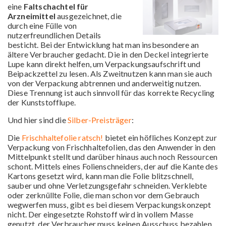
eine
Faltschachtel für
Arzneimittel
ausgezeichnet, die
durch eine Fülle von
nutzerfreundlichen Details
besticht. Bei der Entwicklung hat man insbesondere an
ältere Verbraucher gedacht. Die in den Deckel integrierte
Lupe kann direkt helfen, um Verpackungsaufschrift und
Beipackzettel zu lesen. Als Zweitnutzen kann man sie auch
von der Verpackung abtrennen und anderweitig nutzen.
Diese Trennung ist auch sinnvoll für das korrekte Recycling
der Kunststofflupe.
Und hier sind die
Silber-Preisträger
:
Die
Frischhaltefolie ratsch!
bietet ein höfliches Konzept zur
Verpackung von Frischhaltefolien, das den Anwender in den
Mittelpunkt stellt und darüber hinaus auch noch Ressourcen
schont. Mittels eines Folienschneiders, der auf die Kante des
Kartons gesetzt wird, kann man die Folie blitzschnell,
sauber und ohne Verletzungsgefahr schneiden. Verklebte
oder zerknüllte Folie, die man schon vor dem Gebrauch
wegwerfen muss, gibt es bei diesem Verpackungskonzept
nicht. Der eingesetzte Rohstoff wird in vollem Masse
genutzt, der Verbraucher muss keinen Ausschuss bezahlen.