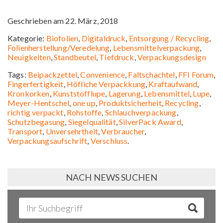
Geschrieben am 22. März, 2018
Kategorie:
Biofolien
,
Digitaldruck
,
Entsorgung / Recycling
,
Folienherstellung/Veredelung
,
Lebensmittelverpackung
,
Neuigkeiten
,
Standbeutel
,
Tiefdruck
,
Verpackungsdesign
Tags:
Beipackzettel
,
Convenience
,
Faltschachtel
,
FFI Forum
,
Fingerfertigkeit
,
Höfliche Verpackkung
,
Kraftaufwand
,
Kronkorken
,
Kunststofflupe
,
Lagerung
,
Lebensmittel
,
Lupe
,
Meyer-Hentschel
,
one up
,
Produktsicherheit
,
Recycling
,
richtig verpackt
,
Rohstoffe
,
Schlauchverpackung
,
Schutzbegasung
,
Siegelqualität
,
SilverPack Award
,
Transport
,
Unversehrtheit
,
Verbraucher
,
Verpackungsaufschrift
,
Verschluss
.
NACH NEWS SUCHEN