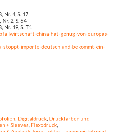
 Nr. 4, S. 17
Nr. 2, S. 64
 Nr. 19, S. T1
fallwirtschaft-china-hat-genug-von-europas-
a-stoppt-importe-deutschland-bekommt-ein-
ofolien
,
Digitaldruck
,
Druckfarben und
en + Sleeves
,
Flexodruck
,
ng & Analytik
,
Inno-Letter
,
Lebensmittelrecht
,