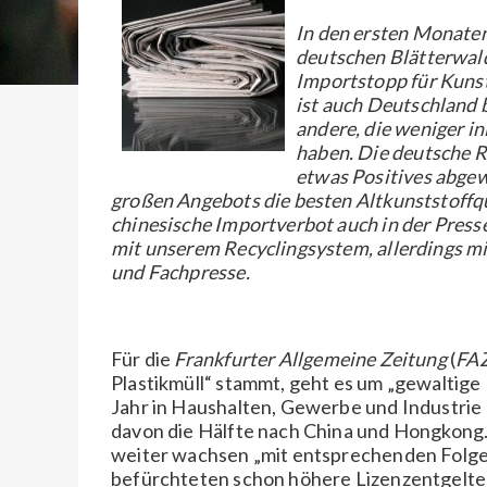
In den ersten Monaten
deutschen Blätterwal
Importstopp für Kunsts
ist auch Deutschland 
andere, die weniger i
haben. Die deutsche 
etwas Positives abgew
großen Angebots die besten Altkunststoffqu
chinesische Importverbot auch in der Press
mit unserem Recyclingsystem, allerdings m
und Fachpresse.
Für die
Frankfurter Allgemeine Zeitung
(
FAZ
Plastikmüll“ stammt, geht es um „gewaltige
Jahr in Haushalten, Gewerbe und Industrie a
davon die Hälfte nach China und Hongkong
weiter wachsen „mit entsprechenden Folgen
befürchteten schon höhere Lizenzentgelte 