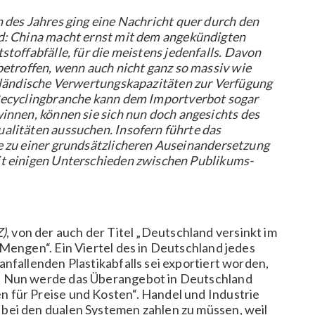
 des Jahres ging eine Nachricht quer durch den
d: China macht ernst mit dem angekündigten
toffabfälle, für die meistens jedenfalls. Davon
betroffen, wenn auch nicht ganz so massiv wie
nländische Verwertungskapazitäten zur Verfügung
Recyclingbranche kann dem Importverbot sogar
innen, können sie sich nun doch angesichts des
alitäten aussuchen. Insofern führte das
e zu einer grundsätzlicheren Auseinandersetzung
it einigen Unterschieden zwischen Publikums-
)
, von der auch der Titel „Deutschland versinkt im
 Mengen“. Ein Viertel des in Deutschland jedes
nfallenden Plastikabfalls sei exportiert worden,
. Nun werde das Überangebot in Deutschland
 für Preise und Kosten“. Handel und Industrie
bei den dualen Systemen zahlen zu müssen, weil