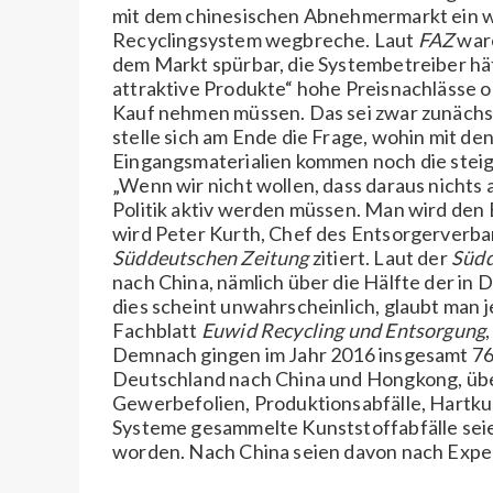
mit dem chinesischen Abnehmermarkt ein wi
Recyclingsystem wegbreche. Laut
FAZ
ware
dem Markt spürbar, die Systembetreiber hä
attraktive Produkte“ hohe Preisnachlässe o
Kauf nehmen müssen. Das sei zwar zunächst
stelle sich am Ende die Frage, wohin mit 
Eingangsmaterialien kommen noch die stei
„Wenn wir nicht wollen, dass daraus nichts 
Politik aktiv werden müssen. Man wird den 
wird Peter Kurth, Chef des Entsorgerverb
Süddeutschen Zeitung
zitiert. Laut der
Südd
nach China, nämlich über die Hälfte der in
dies scheint unwahrscheinlich, glaubt man
Fachblatt
Euwid Recycling und Entsorgung
Demnach gingen im Jahr 2016 insgesamt 76
Deutschland nach China und Hongkong, übe
Gewerbefolien, Produktionsabfälle, Hartku
Systeme gesammelte Kunststoffabfälle seie
worden. Nach China seien davon nach Exp