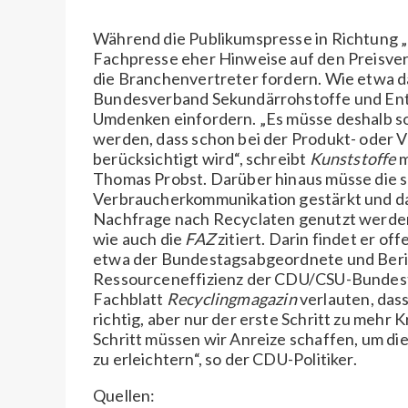
Während die Publikumspresse in Richtung „M
Fachpresse eher Hinweise auf den Preisver
die Branchenvertreter fordern. Wie etwa 
Bundesverband Sekundärrohstoffe und Entso
Umdenken einfordern. „Es müsse deshalb so
werden, dass schon bei der Produkt- oder 
berücksichtigt wird“, schreibt
Kunststoffe
m
Thomas Probst. Darüber hinaus müsse die se
Verbraucherkommunikation gestärkt und d
Nachfrage nach Recyclaten genutzt werden,
wie auch die
FAZ
zitiert. Darin findet er of
etwa der Bundestagsabgeordnete und Beric
Ressourceneffizienz der CDU/CSU-Bundest
Fachblatt
Recyclingmagazin
verlauten, das
richtig, aber nur der erste Schritt zu mehr 
Schritt müssen wir Anreize schaffen, um di
zu erleichtern“, so der CDU-Politiker.
Quellen: