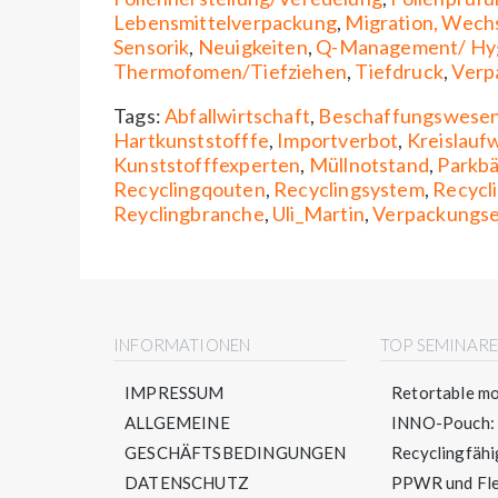
Lebensmittelverpackung
,
Migration, Wech
Sensorik
,
Neuigkeiten
,
Q-Management/ Hy
Thermofomen/Tiefziehen
,
Tiefdruck
,
Verp
Tags:
Abfallwirtschaft
,
Beschaffungswese
Hartkunststofffe
,
Importverbot
,
Kreislauf
Kunststofffexperten
,
Müllnotstand
,
Parkb
Recyclingqouten
,
Recyclingsystem
,
Recycl
Reyclingbranche
,
Uli_Martin
,
Verpackungse
INFORMATIONEN
TOP SEMINAR
IMPRESSUM
Retortable mo
ALLGEMEINE
INNO-Pouch: S
GESCHÄFTSBEDINGUNGEN
Recyclingfähig
DATENSCHUTZ
PPWR und Flex