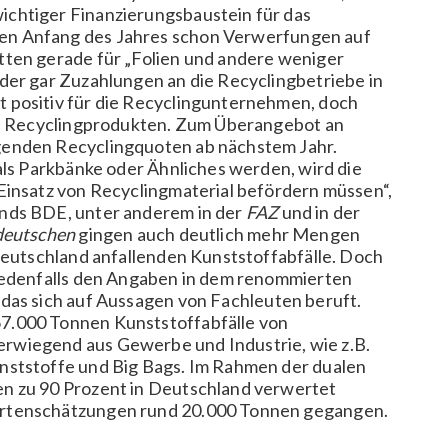
chtiger Finanzierungsbaustein für das
n Anfang des Jahres schon Verwerfungen auf
tten gerade für „Folien und andere weniger
der gar Zuzahlungen an die Recyclingbetriebe in
 positiv für die Recyclingunternehmen, doch
den Recyclingprodukten. Zum Überangebot an
genden Recyclingquoten ab nächstem Jahr.
als Parkbänke oder Ähnliches werden, wird die
Einsatz von Recyclingmaterial befördern müssen“,
ands BDE, unter anderem in der
FAZ
und in der
eutschen
gingen auch deutlich mehr Mengen
 Deutschland anfallenden Kunststoffabfälle. Doch
 jedenfalls den Angaben in dem renommierten
, das sich auf Aussagen von Fachleuten beruft.
7.000 Tonnen Kunststoffabfälle von
rwiegend aus Gewerbe und Industrie, wie z.B.
nststoffe und Big Bags. Im Rahmen der dualen
n zu 90 Prozent in Deutschland verwertet
ertenschätzungen rund 20.000 Tonnen gegangen.