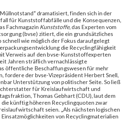
üllnotstand“ dramatisiert, finden sich in der
fall für Kunststoffabfälle und die Konsequenzen,
das Fachmagazin
Kunststoffe
, das Experten vom
rgung (bvse) zitiert, die ein grundsätzliches
 schnell wie möglich der Fokus daraufgelegt
Verpackungsentwicklung die Recyclingfähigkeit
it Verweis auf den bvse-Kunststoffexperten
it Jahren sträflich vernachlässigte
as öffentliche Beschaffungswesen für mehr
 fordere der bvse-Vizepräsident Herbert Snell,
fenbar Unterstützung von politischer Seite. So ließ
hterstatter für Kreislaufwirtschaft und
agsfraktion, Thomas Gebhart (CDU), laut dem
s die künftig höheren Recyclingquoten zwar
Kreislaufwirtschaft seien. „Als nächsten logischen
e Einsatzmöglichkeiten von Recyclingmaterialien