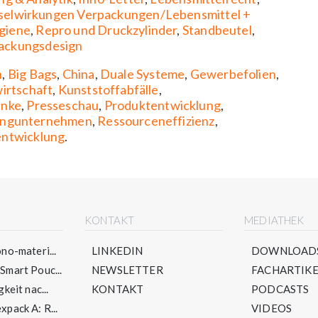
selwirkungen Verpackungen/Lebensmittel +
giene
,
Repro und Druckzylinder
,
Standbeutel
,
ackungsdesign
n
,
Big Bags
,
China
,
Duale Systeme
,
Gewerbefolien
,
wirtschaft
,
Kunststoffabfälle
,
änke
,
Presseschau
,
Produktentwicklung
,
ingunternehmen
,
Ressourceneffizienz
,
ntwicklung
.
E
KONTAKT
MEDIATHEK
no-materi...
LINKEDIN
DOWNLOAD
mart Pouc...
NEWSLETTER
FACHARTIKE
keit nac...
KONTAKT
PODCASTS
pack A: R...
VIDEOS