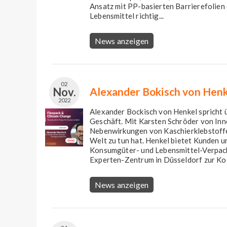
Ansatz mit PP-basierten Barrierefolien 
Lebensmittel richtig...
News anzeigen
02
Nov.
Alexander Bokisch von Henke
2022
Alexander Bockisch von Henkel spricht ü
Geschäft. Mit Karsten Schröder von Inn
Nebenwirkungen von Kaschierklebstoffen
Welt zu tun hat. Henkel bietet Kunden u
Konsumgüter- und Lebensmittel-Verpack
Experten-Zentrum in Düsseldorf zur Koo
News anzeigen