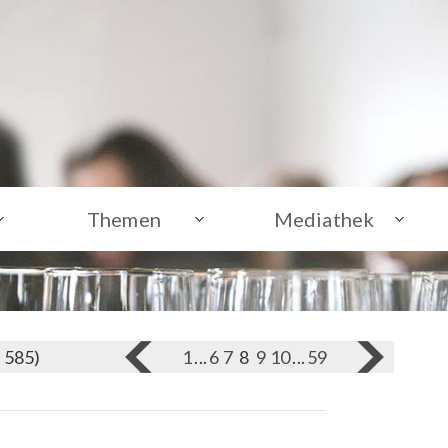
Themen
Mediathek
n 585)
1
...
6
7
8
9
10
...
59