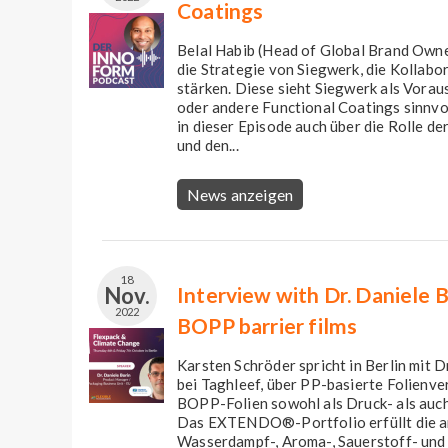
Coatings
Belal Habib (Head of Global Brand Owne
die Strategie von Siegwerk, die Kollab
stärken. Diese sieht Siegwerk als Vorau
oder andere Functional Coatings sinnvo
in dieser Episode auch über die Rolle d
und den...
News anzeigen
18
Nov.
Interview with Dr. Daniele B
2022
BOPP barrier films
Karsten Schröder spricht in Berlin mit 
bei Taghleef, über PP-basierte Folienve
BOPP-Folien sowohl als Druck- als auch
Das EXTENDO®-Portfolio erfüllt die a
Wasserdampf-, Aroma-, Sauerstoff- und 