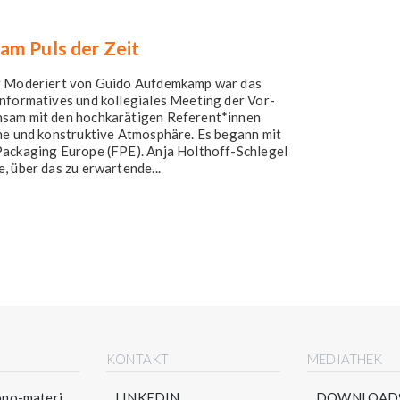
am Puls der Zeit
er Moderiert von Guido Aufdemkamp war das
informatives und kollegiales Meeting der Vor-
nsam mit den hochkarätigen Referent*innen
che und konstruktive Atmosphäre. Es begann mit
Packaging Europe (FPE). Anja Holthoff-Schlegel
, über das zu erwartende...
E
KONTAKT
MEDIATHEK
no-materi...
LINKEDIN
DOWNLOAD