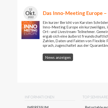
12
Okt.
Das Inno-Meeting Europe – 
2022
Ein kurzer Bericht von Karsten Schröd
Inno-Meeting Europe ein kurzweiliges, 
Ort- und Livestream-Teilnehmer. Gemei
ergab sich eine äußerst freundschaftli
Zahlen, Daten und Fakten von Flexible 
sprach, zugeschaltet aus der Quarantäne
News anzeigen
INFORMATIONEN
TOP SEMINAR
IMPRESSUM
Retortable mo