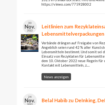
https://vimeo.com/775928002
30
Nov.
Leitlinien zum Rezyklateins
2022
Lebensmittelverpackungen
Verbände drängen auf Freigabe von Rezy
Angeblich seien rund 42 % aller Kunsts
Lebensmitteln bestimmt. Und somit sei 
Einsatz von Rezyklaten für Lebensmitte
dem 10. Oktober 2022 neue Regeln für d
Kontakt mit Lebensmitteln, z....
News anzeigen
24
Nov.
Belal Habib zu DeInking, D
2022