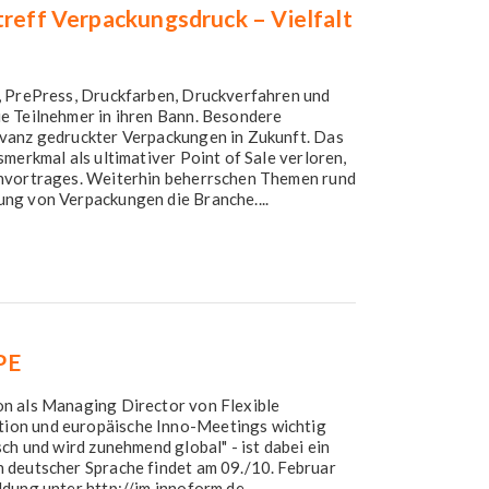
treff Verpackungsdruck – Vielfalt
, PrePress, Druckfarben, Druckverfahren und
e Teilnehmer in ihren Bann. Besondere
evanz gedruckter Verpackungen in Zukunft. Das
merkmal als ultimativer Point of Sale verloren,
chvortrages. Weiterhin beherrschen Themen rund
ng von Verpackungen die Branche....
PE
n als Managing Director von Flexible
ion und europäische Inno-Meetings wichtig
ch und wird zunehmend global" - ist dabei ein
 deutscher Sprache findet am 09./10. Februar
ldung unter http://im.innoform.de