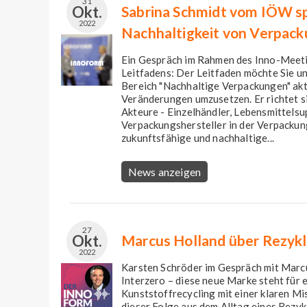
31
Okt.
Sabrina Schmidt vom IÖW sp
2022
Nachhaltigkeit von Verpac
Ein Gespräch im Rahmen des Inno-Meeti
Leitfadens: Der Leitfaden möchte Sie u
Bereich "Nachhaltige Verpackungen" akt
Veränderungen umzusetzen. Er richtet s
Akteure - Einzelhändler, Lebensmittels
Verpackungshersteller in der Verpacku
zukunftsfähige und nachhaltige...
News anzeigen
27
Okt.
Marcus Holland über Rezyk
2022
Karsten Schröder im Gespräch mit Marc
Interzero – diese neue Marke steht für
Kunststoffrecycling mit einer klaren Mi
dieser Folge aus dem Alltag eines Rezykl