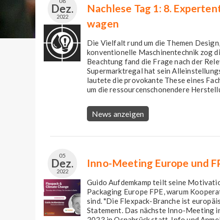
08
Dez.
Nachlese Tag 1: 8. Experten
2022
wagen
Die Vielfalt rund um die Themen Design
konventionelle Maschinentechnik zog di
Beachtung fand die Frage nach der Rel
Supermarktregal hat sein Alleinstellungs
lautete die provokante These eines Fa
um die ressourcenschonendere Herstellu
News anzeigen
05
Dez.
Inno-Meeting Europe und F
2022
Guido Aufdemkamp teilt seine Motivatio
Packaging Europe FPE, warum Kooperat
sind. "Die Flexpack-Branche ist europäis
Statement. Das nächste Inno-Meeting in
2023 in Osnabrück statt. Info und Anme