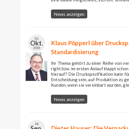
News anzeigen
01
Okt.
Klaus Pöpperl über Druckspe
2018
Standardisierung
Ihr Thema gehört zu einer Reihe von ver
right bzw. im ersten Anlauf klappt schon
hierauf? Die Druckspezifikation kann fü
Entscheidung sein, auf Produktion zu ge
Kunden, wenn sie vereinbart wurden, gle
News anzeigen
18
Sep.
Dieter Hauser: Die Verpac