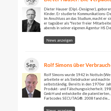
2017
Dieter Hauser (Dipl.-Designer), geboren
Kinder. Er studierte Kommunikations-Des
im Anschluss an das Studium, macht er s
er tagsüber als "fester freier Mitarbeit
abends in seiner eigenen Agentur HS Desi
News anzeigen
18
Sep.
Rolf Simons über Verbrauch
2017
Rolf Simons wurde 1942 in Nottuln (Wes
arbeitete er als Siebdrucker und machte
selbstständig. Bereits in den 1970er Ja
Produkt- und Fälschungssicherheit. 198
GmbH und entwickelte die patentierten,
Farbcodes SECUTAG®. 2008 fand die...
News anzeigen