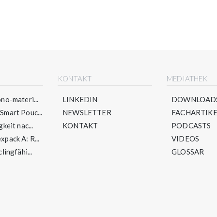
E
KONTAKT
MEDIATHEK
no-materi...
LINKEDIN
DOWNLOAD
mart Pouc...
NEWSLETTER
FACHARTIKE
keit nac...
KONTAKT
PODCASTS
pack A: R...
VIDEOS
lingfähi...
GLOSSAR