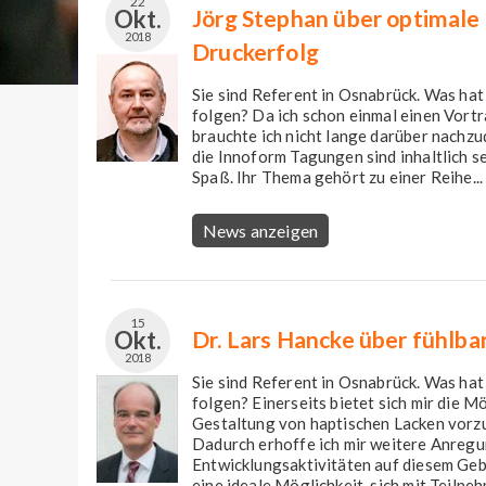
22
Okt.
Jörg Stephan über optimale
2018
Druckerfolg
Sie sind Referent in Osnabrück. Was ha
folgen? Da ich schon einmal einen Vort
brauchte ich nicht lange darüber nachzu
die Innoform Tagungen sind inhaltlich 
Spaß. Ihr Thema gehört zu einer Reihe...
News anzeigen
15
Okt.
Dr. Lars Hancke über fühlb
2018
Sie sind Referent in Osnabrück. Was ha
folgen? Einerseits bietet sich mir die M
Gestaltung von haptischen Lacken vorzu
Dadurch erhoffe ich mir weitere Anregu
Entwicklungsaktivitäten auf diesem Gebi
eine ideale Möglichkeit, sich mit Teilneh